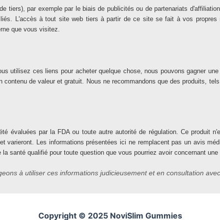
s de tiers), par exemple par le biais de publicités ou de partenariats d'affil
liés. L'accès à tout site web tiers à partir de ce site se fait à vos propr
terne que vous visitez.
 Si vous utilisez ces liens pour acheter quelque chose, nous pouvons gagner u
 un contenu de valeur et gratuit. Nous ne recommandons que des produits, tel
té évaluées par la FDA ou toute autre autorité de régulation. Ce produit n'es
 et varieront. Les informations présentées ici ne remplacent pas un avis mé
e la santé qualifié pour toute question que vous pourriez avoir concernant une
ons à utiliser ces informations judicieusement et en consultation avec
Copyright © 2025 NoviSlim Gummies