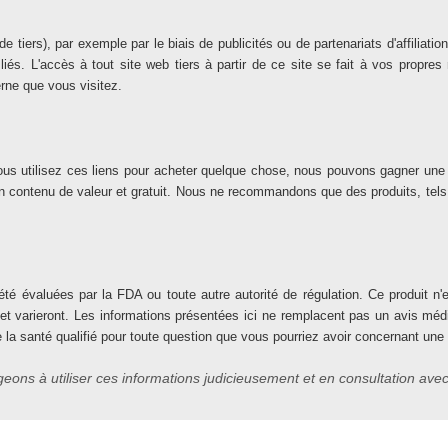
s de tiers), par exemple par le biais de publicités ou de partenariats d'affil
liés. L'accès à tout site web tiers à partir de ce site se fait à vos propr
terne que vous visitez.
 Si vous utilisez ces liens pour acheter quelque chose, nous pouvons gagner u
 un contenu de valeur et gratuit. Nous ne recommandons que des produits, tel
té évaluées par la FDA ou toute autre autorité de régulation. Ce produit n'es
 et varieront. Les informations présentées ici ne remplacent pas un avis mé
e la santé qualifié pour toute question que vous pourriez avoir concernant une
ons à utiliser ces informations judicieusement et en consultation avec