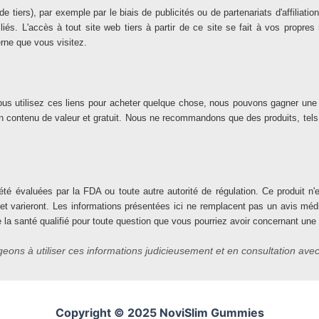
s de tiers), par exemple par le biais de publicités ou de partenariats d'affil
liés. L'accès à tout site web tiers à partir de ce site se fait à vos propr
terne que vous visitez.
 Si vous utilisez ces liens pour acheter quelque chose, nous pouvons gagner u
 un contenu de valeur et gratuit. Nous ne recommandons que des produits, tel
té évaluées par la FDA ou toute autre autorité de régulation. Ce produit n'es
 et varieront. Les informations présentées ici ne remplacent pas un avis mé
e la santé qualifié pour toute question que vous pourriez avoir concernant une
ons à utiliser ces informations judicieusement et en consultation avec
Copyright © 2025 NoviSlim Gummies