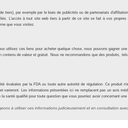
s de tiers), par exemple par le biais de publicités ou de partenariats d'affil
liés. L'accès à tout site web tiers à partir de ce site se fait à vos propr
terne que vous visitez.
 Si vous utilisez ces liens pour acheter quelque chose, nous pouvons gagner u
 un contenu de valeur et gratuit. Nous ne recommandons que des produits, tel
té évaluées par la FDA ou toute autre autorité de régulation. Ce produit n'es
 et varieront. Les informations présentées ici ne remplacent pas un avis mé
e la santé qualifié pour toute question que vous pourriez avoir concernant une
ons à utiliser ces informations judicieusement et en consultation avec